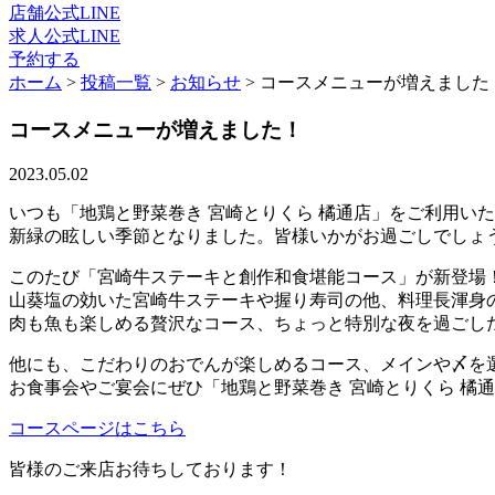
店舗公式LINE
求人公式LINE
予約する
ホーム
>
投稿一覧
>
お知らせ
>
コースメニューが増えました
コースメニューが増えました！
2023.05.02
いつも「地鶏と野菜巻き 宮崎とりくら 橘通店」をご利用い
新緑の眩しい季節となりました。皆様いかがお過ごしでしょ
このたび「宮崎牛ステーキと創作和食堪能コース」が新登場
山葵塩の効いた宮崎牛ステーキや握り寿司の他、料理長渾身
肉も魚も楽しめる贅沢なコース、ちょっと特別な夜を過ごし
他にも、こだわりのおでんが楽しめるコース、メインや〆を
お食事会やご宴会にぜひ「地鶏と野菜巻き 宮崎とりくら 橘
コースページはこちら
皆様のご来店お待ちしております！