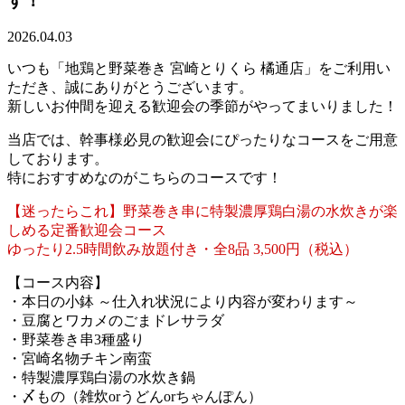
す！
2026.04.03
いつも「地鶏と野菜巻き 宮崎とりくら 橘通店」をご利用い
ただき、誠にありがとうございます。
新しいお仲間を迎える歓迎会の季節がやってまいりました！
当店では、幹事様必見の歓迎会にぴったりなコースをご用意
しております。
特におすすめなのがこちらのコースです！
【迷ったらこれ】野菜巻き串に特製濃厚鶏白湯の水炊きが楽
しめる定番歓迎会コース
ゆったり2.5時間飲み放題付き・全8品 3,500円（税込）
【コース内容】
・本日の小鉢 ～仕入れ状況により内容が変わります～
・豆腐とワカメのごまドレサラダ
・野菜巻き串3種盛り
・宮崎名物チキン南蛮
・特製濃厚鶏白湯の水炊き鍋
・〆もの（雑炊orうどんorちゃんぽん）