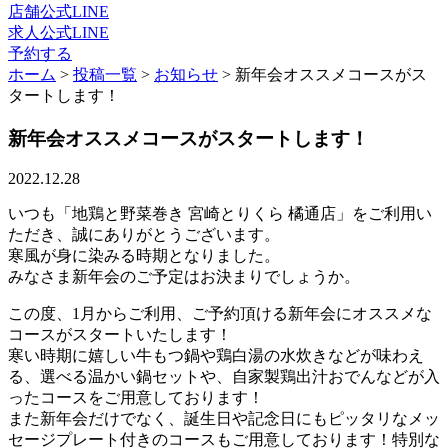
店舗公式LINE
求人公式LINE
予約する
ホーム
>
投稿一覧
>
お知らせ
>
新年会オススメコースがス
タートします！
新年会オススメコースがスタートします！
2022.12.28
いつも「地鶏と野菜巻き 宮崎とりくら 橘通店」をご利用い
ただき、誠にありがとうございます。
寒風が身に染みる時期となりました。
みなさま新年会のご予定はお決まりでしょうか。
この度、1月からご利用、ご予約頂ける新年会にオススメな
コースがスタートいたします！
寒い時期に嬉しい牛もつ鍋や鶏白湯の水炊きなどが味わえ
る、選べる温かい鍋セットや、自家製鶏出汁おでんなどが入
ったコースをご用意しております！
また新年会だけでなく、誕生日や記念日にもピッタリなメッ
セージプレート付きのコースもご用意しております！特別な